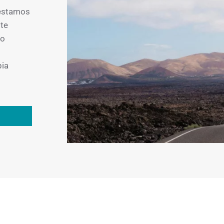
 estamos
 te
lo
pia