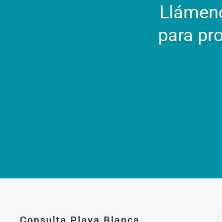
Llámeno
para pr
Consulta Playa Blanca