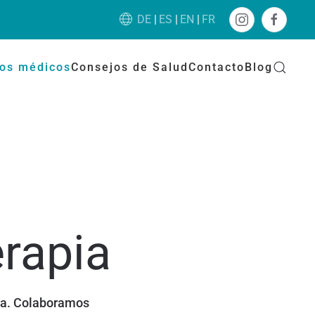
DE
ES
EN
FR
ios médicos
Consejos de Salud
Contacto
Blog
erapia
ica. Colaboramos